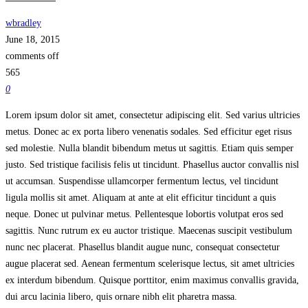
wbradley
June 18, 2015
comments off
565
0
Lorem ipsum dolor sit amet, consectetur adipiscing elit. Sed varius ultricies
metus. Donec ac ex porta libero venenatis sodales. Sed efficitur eget risus
sed molestie. Nulla blandit bibendum metus ut sagittis. Etiam quis semper
justo. Sed tristique facilisis felis ut tincidunt. Phasellus auctor convallis nisl
ut accumsan. Suspendisse ullamcorper fermentum lectus, vel tincidunt
ligula mollis sit amet.
Aliquam at ante at elit efficitur tincidunt a quis
neque. Donec ut pulvinar metus. Pellentesque lobortis volutpat eros sed
sagittis. Nunc rutrum ex eu auctor tristique. Maecenas suscipit vestibulum
nunc nec placerat. Phasellus blandit augue nunc, consequat consectetur
augue placerat sed. Aenean fermentum scelerisque lectus, sit amet ultricies
ex interdum bibendum. Quisque porttitor, enim maximus convallis gravida,
dui arcu lacinia libero, quis ornare nibh elit pharetra massa.