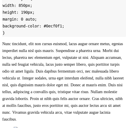
width: 850px;

height: 190px;

margin: 0 auto;

background-color: #0ecf0f1;

Nunc tincidunt, elit non cursus euismod, lacus augue ornare metus, egestas
imperdiet nulla nisl quis mauris. Suspendisse a pharetra urna. Morbi dui
lectus, pharetra nec elementum eget, vulputate ut nisi. Aliquam accumsan,
nulla sed feugiat vehicula, lacus justo semper libero, quis porttitor turpis
odio sit amet ligula. Duis dapibus fermentum orci, nec malesuada libero
vehicula ut. Integer sodales, urna eget interdum eleifend, nulla nibh laoreet
nisl, quis dignissim mauris dolor eget mi. Donec at mauris enim. Duis nisi
tellus, adipiscing a convallis quis, tristique vitae risus. Nullam molestie
gravida lobortis. Proin ut nibh quis felis auctor ornare. Cras ultricies, nibh
at mollis faucibus, justo eros porttitor mi, quis auctor lectus arcu sit amet
nunc. Vivamus gravida vehicula arcu, vitae vulputate augue lacinia
faucibus.