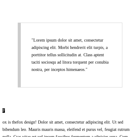
Lorem ipsum dolor sit amet, consectetur
adipiscing elit. Morbi hendrerit elit turpis, a
porttitor tellus sollicitudin at. Class aptent
taciti sociosqu ad litora torquent per conubia
nostra, per inceptos himenaeos.
F
ox is thefox design! Dolor sit amet, consectetur adipiscing elit. Ut sed
bibendum leo. Mauris mauris massa, eleifend et purus vel, feugiat rutrum
nulla. Cras vitae est vel ipsum faucibus fermentum a ultricies urna. Cum