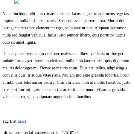
Nunc tincidunt, elit non cursus euismod, lacus augue ornare metus, egestas
imperdiet nulla nisl quis mauris. Suspendisse a pharetra urna. Morbi dui
lectus, pharetra nec elementum eget, vulputate ut nisi. Aliquam accumsan,
nulla sed feugiat vehicula, lacus justo semper libero, quis porttitor turpis
odio sit amet ligula.
Duis dapibus fermentum orci, nec malesuada libero vehicula ut. Integer
sodales, urna eget interdum eleifend, nulla nibh laoreet nisl, quis dignissim
mauris dolor eget mi. Donec at mauris enim. Duis nisi tellus, adipiscing a
convallis quis, tristique vitae risus. Nullam molestie gravida lobortis. Proin
ut nibh quis felis auctor ornare. Cras ultricies, nibh at mollis faucibus, justo
eros porttitor mi, quis auctor lectus arcu sit amet nunc. Vivamus gravida
vehicula arcu, vitae vulputate augue lacinia faucibus.
Tag List
news
[dt_sc_post_social_shareg post_id="7510" /]