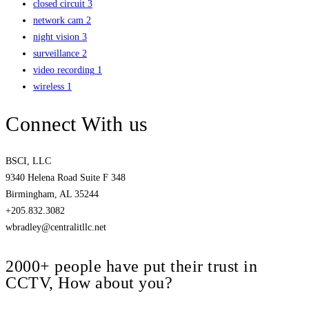
closed circuit
3
network cam
2
night vision
3
surveillance
2
video recording
1
wireless
1
Connect With us
BSCI, LLC
9340 Helena Road Suite F 348
Birmingham, AL 35244
+205.832.3082
wbradley@centralitllc.net
2000+ people have put their trust in
CCTV, How about you?